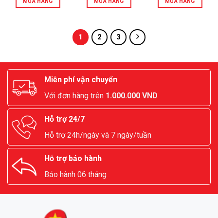
MUA HÀNG
MUA HÀNG
MUA HÀNG
1
2
3
Miễn phí vận chuyển
Với đơn hàng trên
1.000.000 VND
Hỗ trợ 24/7
Hỗ trợ 24h/ngày và 7 ngày/tuần
Hỗ trợ bảo hành
Bảo hành 06 tháng