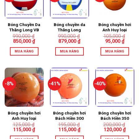
Bóng Chuyền Da
Bóng chuyền da
Bóng chuyền hơi
Thăng Long VB
Thăng Long
Anh Huy loại
7400 Chính
VB7700
200gr
990,000
₫
990,000
₫
105,000
₫
Hãng Da PU
850,000
₫
879,000
₫
95,000
₫
Nhật Màu Đỏ
MUA HÀNG
MUA HÀNG
MUA HÀNG
-8%
-41%
-40%
Bóng chuyền hơi
Bóng chuyền hơi
Bóng chuyền hơi
Anh Huy loại
Bách Hiền 300
Bách Hiền 350
250gr
gram
gram
125,000
₫
195,000
₫
200,000
₫
115,000
₫
115,000
₫
120,000
₫