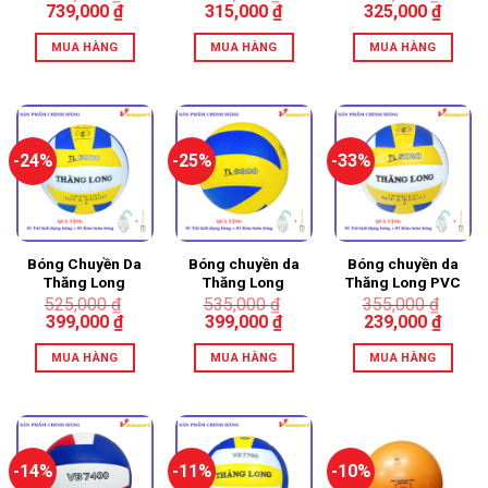
739,000
₫
315,000
₫
325,000
₫
MUA HÀNG
MUA HÀNG
MUA HÀNG
-24%
-25%
-33%
Bóng Chuyền Da
Bóng chuyền da
Bóng chuyền da
Thăng Long
Thăng Long
Thăng Long PVC
6800
6800 XOÁY
5020
525,000
₫
535,000
₫
355,000
₫
399,000
₫
399,000
₫
239,000
₫
MUA HÀNG
MUA HÀNG
MUA HÀNG
-14%
-11%
-10%