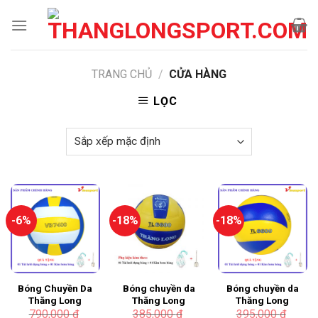
Bỏ
qua
nội
dung
TRANG CHỦ
/
CỬA HÀNG
LỌC
-6%
-18%
-18%
Bóng Chuyền Da
Bóng chuyền da
Bóng chuyền da
Thăng Long
Thăng Long
Thăng Long
VB7400
6600
6600 xoáy
790,000
₫
385,000
₫
395,000
₫