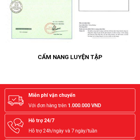
CẨM NANG LUYỆN TẬP
Miễn phí vận chuyển
Với đơn hàng trên
1.000.000 VND
Hỗ trợ 24/7
Hỗ trợ 24h/ngày và 7 ngày/tuần