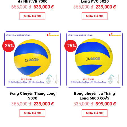
da Nhật VB 7000
Long PVC 5020
655,000
₫
639,000
₫
355,000
₫
239,000
₫
MUA HÀNG
MUA HÀNG
-35%
-25%
Bóng Chuyền Thăng Long
Bóng chuyền da Thăng
5030
Long 6800 XOÁY
365,000
₫
239,000
₫
535,000
₫
399,000
₫
MUA HÀNG
MUA HÀNG