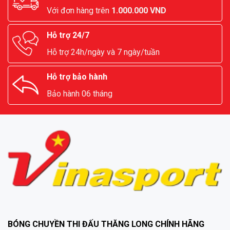
Với đơn hàng trên
1.000.000 VND
Hỗ trợ 24/7
Hỗ trợ 24h/ngày và 7 ngày/tuần
Hỗ trợ bảo hành
Bảo hành 06 tháng
BÓNG CHUYỀN THI ĐẤU THĂNG LONG CHÍNH HÃNG