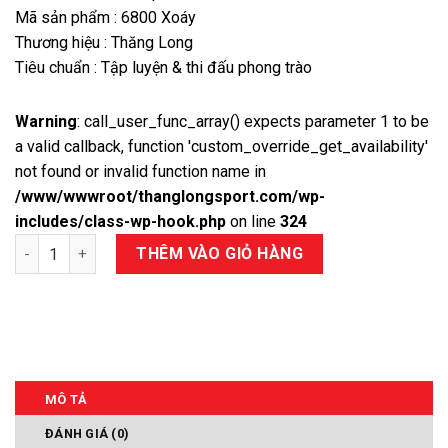
Mã sản phẩm : 6800 Xoáy
Thương hiệu : Thăng Long
Tiêu chuẩn : Tập luyện & thi đấu phong trào
Warning
: call_user_func_array() expects parameter 1 to be
a valid callback, function 'custom_override_get_availability'
not found or invalid function name in
/www/wwwroot/thanglongsport.com/wp-
includes/class-wp-hook.php
on line
324
Số lượng
THÊM VÀO GIỎ HÀNG
MÔ TẢ
ĐÁNH GIÁ (0)