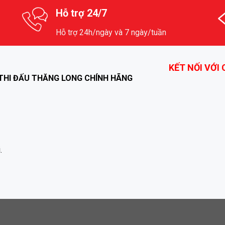
Hỗ trợ 24/7
Hỗ trợ 24h/ngày và 7 ngày/tuần
KẾT NỐI VỚI
THI ĐẤU THĂNG LONG CHÍNH HÃNG
.