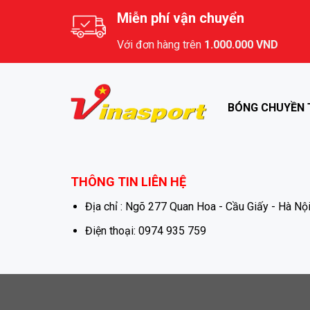
Miễn phí vận chuyển
Với đơn hàng trên
1.000.000 VND
BÓNG CHUYỀN 
THÔNG TIN LIÊN HỆ
Địa chỉ : Ngõ 277 Quan Hoa - Cầu Giấy - Hà Nội
Điện thoại: 0974 935 759