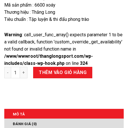
Mã sản phẩm : 6600 xoáy
Thương hiệu : Thăng Long
Tiêu chuẩn : Tập luyện & thi đấu phong trào
Warning
: call_user_func_array() expects parameter 1 to be
a valid callback, function 'custom_override_get_availability'
not found or invalid function name in
/www/wwwroot/thanglongsport.com/wp-
includes/class-wp-hook.php
on line
324
Số lượng
THÊM VÀO GIỎ HÀNG
MÔ TẢ
ĐÁNH GIÁ (0)