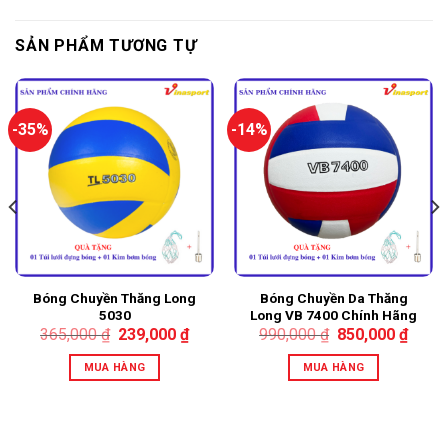
SẢN PHẨM TƯƠNG TỰ
-35%
-14%
Bóng Chuyền Thăng Long
Bóng Chuyền Da Thăng
5030
Long VB 7400 Chính Hãng
Da PU Nhật Màu Đỏ
365,000
₫
239,000
₫
990,000
₫
850,000
₫
MUA HÀNG
MUA HÀNG