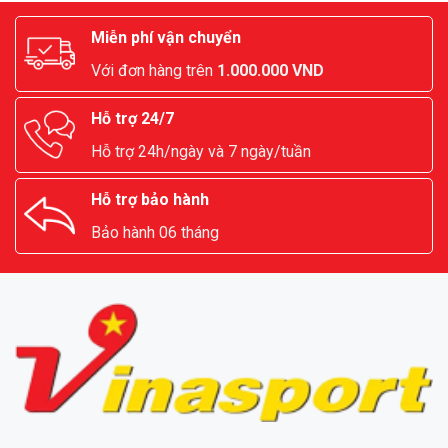
Miễn phí vận chuyển
Với đơn hàng trên
1.000.000 VND
Hỗ trợ 24/7
Hỗ trợ 24h/ngày và 7 ngày/tuần
Hỗ trợ bảo hành
Bảo hành 06 tháng