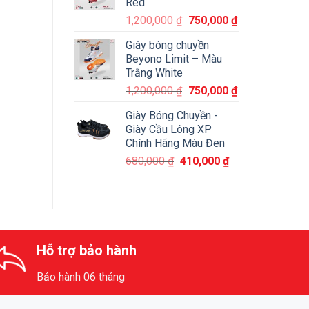
Red
1,200,000
₫
750,000
₫
Giày bóng chuyền
Beyono Limit – Màu
Trắng White
1,200,000
₫
750,000
₫
Giày Bóng Chuyền -
Giày Cầu Lông XP
Chính Hãng Màu Đen
680,000
₫
410,000
₫
Hỗ trợ bảo hành
Bảo hành 06 tháng