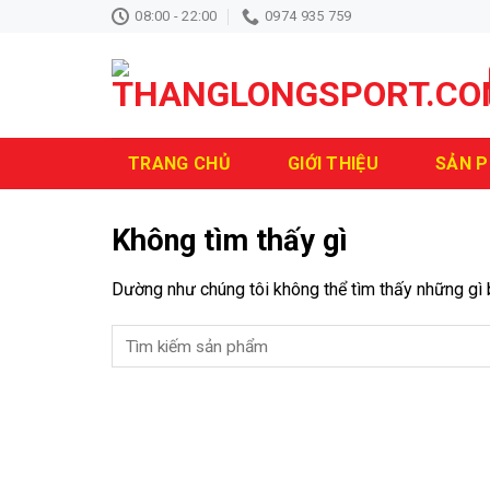
Bỏ
08:00 - 22:00
0974 935 759
qua
nội
dung
TRANG CHỦ
GIỚI THIỆU
SẢN 
Không tìm thấy gì
Dường như chúng tôi không thể tìm thấy những gì b