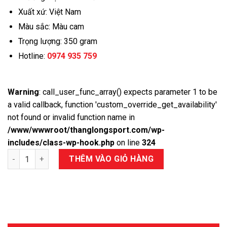
Xuất xứ: Việt Nam
Màu sắc: Màu cam
Trọng lượng: 350 gram
Hotline:
0974 935 759
Warning
: call_user_func_array() expects parameter 1 to be
a valid callback, function 'custom_override_get_availability'
not found or invalid function name in
/www/wwwroot/thanglongsport.com/wp-
includes/class-wp-hook.php
on line
324
Số lượng
THÊM VÀO GIỎ HÀNG