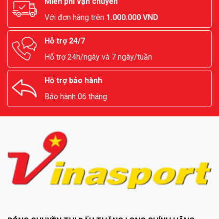
Miễn phí vận chuyển
Với đơn hàng trên
1.000.000 VND
Hỗ trợ 24/7
Hỗ trợ 24h/ngày và 7 ngày/tuần
Hỗ trợ bảo hành
Bảo hành 06 tháng