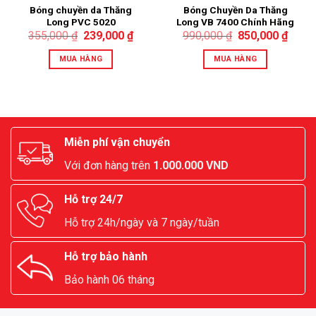
Bóng chuyền da Thăng
Bóng Chuyền Da Thăng
Long PVC 5020
Long VB 7400 Chính Hãng
Da PU Nhật Màu Đỏ
355,000
₫
239,000
₫
990,000
₫
850,000
₫
MUA HÀNG
MUA HÀNG
Miễn phí vận chuyển
Với đơn hàng trên
1.000.000 VND
Hỗ trợ 24/7
Hỗ trợ 24h/ngày và 7 ngày/tuần
Hỗ trợ bảo hành
Bảo hành 06 tháng