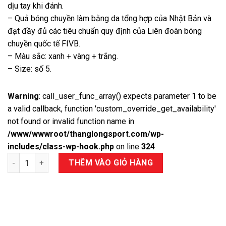
dịu tay khi đánh.
– Quả bóng chuyền làm bằng da tổng hợp của Nhật Bản và
đạt đầy đủ các tiêu chuẩn quy định của Liên đoàn bóng
chuyền quốc tế FIVB.
– Màu sắc: xanh + vàng + trắng.
– Size: số 5.
Warning
: call_user_func_array() expects parameter 1 to be
a valid callback, function 'custom_override_get_availability'
not found or invalid function name in
/www/wwwroot/thanglongsport.com/wp-
includes/class-wp-hook.php
on line
324
Số lượng
THÊM VÀO GIỎ HÀNG