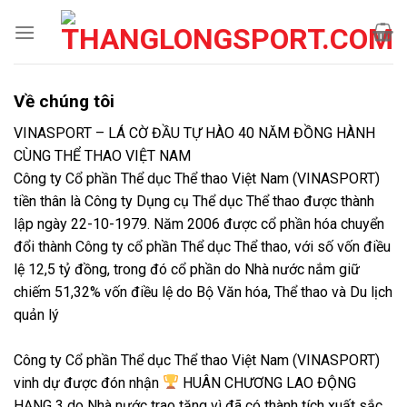
Bỏ
qua
nội
dung
Về chúng tôi
VINASPORT – LÁ CỜ ĐẦU TỰ HÀO 40 NĂM ĐỒNG HÀNH
CÙNG THỂ THAO VIỆT NAM
Công ty Cổ phần Thể dục Thể thao Việt Nam (VINASPORT)
tiền thân là Công ty Dụng cụ Thể dục Thể thao được thành
lập ngày 22-10-1979. Năm 2006 được cổ phần hóa chuyển
đổi thành Công ty cổ phần Thể dục Thể thao, với số vốn điều
lệ 12,5 tỷ đồng, trong đó cổ phần do Nhà nước nắm giữ
chiếm 51,32% vốn điều lệ do Bộ Văn hóa, Thể thao và Du lịch
quản lý
Công ty Cổ phần Thể dục Thể thao Việt Nam (VINASPORT)
vinh dự được đón nhận
HUÂN CHƯƠNG LAO ĐỘNG
HẠNG 3 do Nhà nước trao tặng vì đã có thành tích xuất sắc