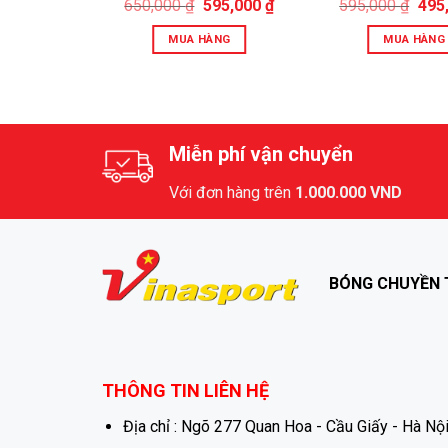
650,000
₫
595,000
₫
595,000
₫
495
ÀNG
MUA HÀNG
MUA HÀNG
Miễn phí vận chuyển
Với đơn hàng trên
1.000.000 VND
BÓNG CHUYỀN 
THÔNG TIN LIÊN HỆ
Địa chỉ : Ngõ 277 Quan Hoa - Cầu Giấy - Hà Nội