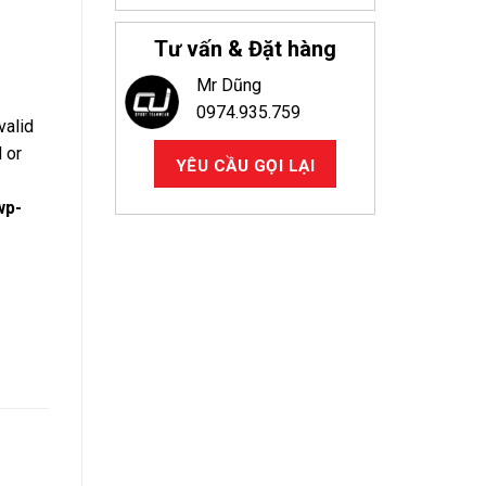
Tư vấn & Đặt hàng
Mr Dũng
0974.935.759
valid
 or
YÊU CẦU GỌI LẠI
wp-