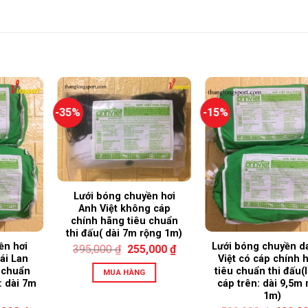
-35%
-15%
Lưới bóng chuyền hơi
Anh Việt không cáp
chính hãng tiêu chuẩn
thi đấu( dài 7m rộng 1m)
ền hơi
Lưới bóng chuyền d
395,000
₫
255,000
₫
ái Lan
Việt có cáp chính 
 chuẩn
tiêu chuẩn thi đấu(l
MUA HÀNG
: dài 7m
cáp trên: dài 9,5m 
1m)