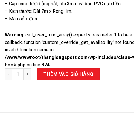
– Cáp căng lưới bằng sắt, phi 3mm và bọc PVC cực bền.
– Kích thước: Dài 7m x Rộng 1m.
– Màu sắc: đen.
Warning
: call_user_func_array() expects parameter 1 to be a 
callback, function 'custom_override_get_availability' not found
invalid function name in
/www/wwwroot/thanglongsport.com/wp-includes/class-
hook.php
on line
324
Số lượng
THÊM VÀO GIỎ HÀNG