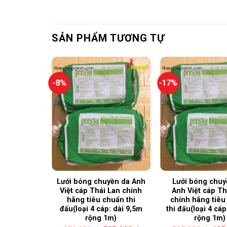
SẢN PHẨM TƯƠNG TỰ
-8%
-17%
yền da Anh
Lưới bóng chuyền da Anh
Lưới bóng chuy
áp chính
Việt cáp Thái Lan chính
Anh Việt cáp Th
huẩn thi
hãng tiêu chuẩn thi
chính hãng tiêu
 rộng 1m)
đấu(loại 4 cáp: dài 9,5m
thi đấu(loại 4 cáp
rộng 1m)
rộng 1m)
95,000
₫