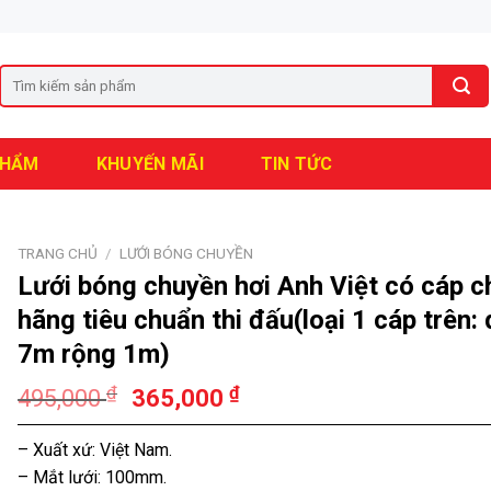
PHẨM
KHUYẾN MÃI
TIN TỨC
TRANG CHỦ
/
LƯỚI BÓNG CHUYỀN
Lưới bóng chuyền hơi Anh Việt có cáp c
hãng tiêu chuẩn thi đấu(loại 1 cáp trên: 
7m rộng 1m)
₫
₫
495,000
365,000
– Xuất xứ: Việt Nam.
– Mắt lưới: 100mm.