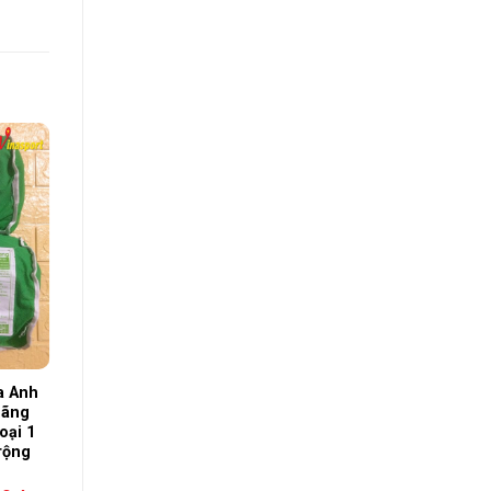
a Anh
hãng
oại 1
rộng